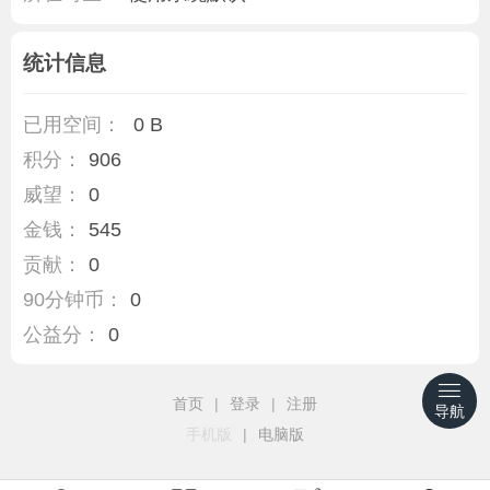
统计信息
已用空间：
0 B
积分：
906
威望：
0
金钱：
545
贡献：
0
90分钟币：
0
公益分：
0
首页
|
登录
|
注册
导航
手机版
|
电脑版