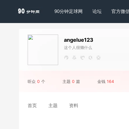
90分钟足球网
论坛
官方微
angelue123
这个人很懒什么
都没写
听众
0
个
主题
0
篇
金钱
164
首页
主题
资料