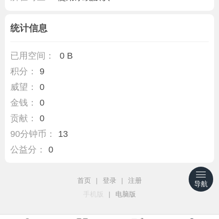
统计信息
已用空间：
0 B
积分：
9
威望：
0
金钱：
0
贡献：
0
90分钟币：
13
公益分：
0
首页
|
登录
|
注册
导航
手机版
|
电脑版