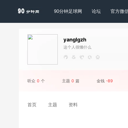
90分钟足球网
论坛
官方微
yanglgzh
这个人很懒什么
都没写
听众
0
个
主题
0
篇
金钱
-89
首页
主题
资料