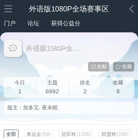
外语版1080P全场赛事区
门户
论坛
获得公益分
外语版1080P全场赛事区
发帖
收藏
今日
主题
排名
收藏
1
6992
2
8
版主：
加多宝
,
夜未眠
全部
奥运会
(58)
冠军杯
(1336)
联盟杯
(186)