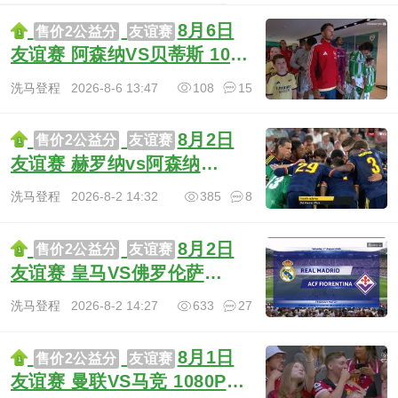
8月6日
售价2公益分
友谊赛
友谊赛 阿森纳VS贝蒂斯 1080
PRE 英语 9.1G TS
洗马登程
2026-8-6 13:47
108
15
8月2日
售价2公益分
友谊赛
友谊赛 赫罗纳vs阿森纳
1080P SPORT 英语 4.3G TS
洗马登程
2026-8-2 14:32
385
8
8月2日
售价2公益分
友谊赛
友谊赛 皇马VS佛罗伦萨
1080P Real Madrid TV 西语
洗马登程
2026-8-2 14:27
633
27
7.1G TS
8月1日
售价2公益分
友谊赛
友谊赛 曼联VS马竞 1080P