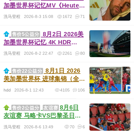
加墨世界杯记忆MV《Heute
Nacht》 4K HDR 2160P 德语
洗马登程
2026-8-3 15:08
1672
71
FUSS HD 356M MKV
8月2日 2026美
售价5公益分
加墨世界杯记忆 4K HDR
2160P 英语 FOX HD 373M
洗马登程
2026-8-2 22:47
2261
80
MKV
8月1日 2026
售价22公益分
美加墨世界杯 进球集锦（全部
进球）FOX 1080P 英语 3.7G
hdd
2026-8-1 12:43
4105
106
MP4
8月6日
售价2公益分
友谊赛
友谊赛 马略卡VS巴黎圣日耳
曼 1080 SKY 德语 6.9G TS
洗马登程
2026-8-6 13:49
70
6