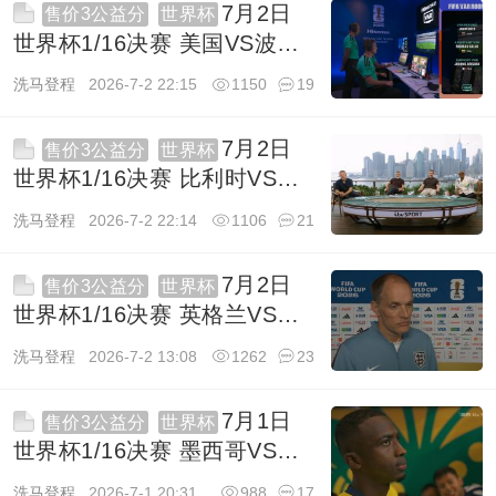
7月2日
售价3公益分
世界杯
世界杯1/16决赛 美国VS波黑
1080P 英语 BBC HD 8G TS
洗马登程
2026-7-2 22:15
1150
19
7月2日
售价3公益分
世界杯
世界杯1/16决赛 比利时VS塞
内加尔 1080P 英语 ITV HD
洗马登程
2026-7-2 22:14
1106
21
11G TS
7月2日
售价3公益分
世界杯
世界杯1/16决赛 英格兰VS刚
果金 1080P 英语 BBC HD
洗马登程
2026-7-2 13:08
1262
23
12.1G TS
7月1日
售价3公益分
世界杯
世界杯1/16决赛 墨西哥VS厄
瓜多尔 1080P 英语 ITV HD
洗马登程
2026-7-1 20:31
988
17