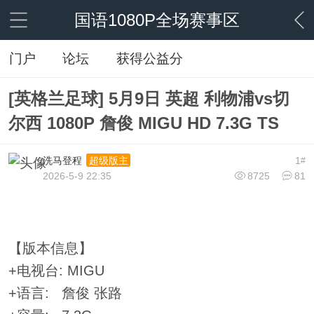
国语1080P全场赛事区
门户
论坛
获得公益分
[英格兰足球] 5月9日 英超 利物浦vs切
尔西 1080P 詹俊 MIGU HD 7.3G TS
洗马登程
1
超级版主
#
2026-5-9 22:35
8725
81
【版本信息】
+电视台: MIGU
+语言: 詹俊 张路