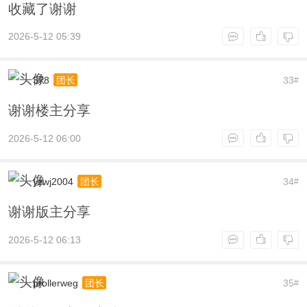
收藏了谢谢
2026-5-12 05:39
378
33
团长
#
谢谢楼主分享
2026-5-12 06:00
yzwj2004
34
团长
#
谢谢版主分享
2026-5-12 06:13
prollerweg
35
团长
#