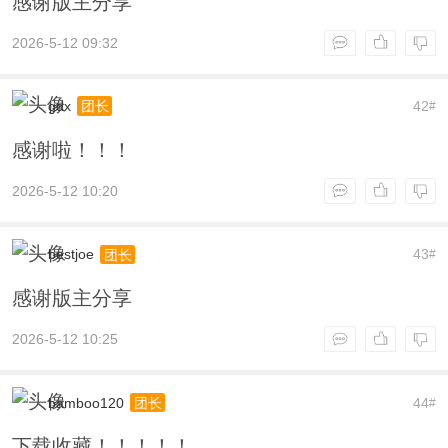
感谢版主分享
2026-5-12 09:32
gdx
42
团长
#
感谢啦！！！
2026-5-12 10:20
bestjoe
43
团长
#
感谢版主分享
2026-5-12 10:25
bamboo120
44
团长
#
下载收藏！！！！！