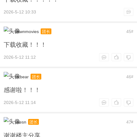
2026-5-12 10:33
downmovies
45
团长
#
下载收藏！！！
2026-5-12 11:12
mrbear
46
团长
#
感谢啦！！！
2026-5-12 11:14
xuesn
47
团长
#
谢谢楼主分享