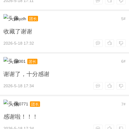
2026-5-18 17:11
jdxyzlh
5
团长
#
收藏了谢谢
2026-5-18 17:32
zzl001
6
团长
#
谢谢了，十分感谢
2026-5-18 17:34
chj0771
7
团长
#
感谢啦！！！
2026-5-18 17:34