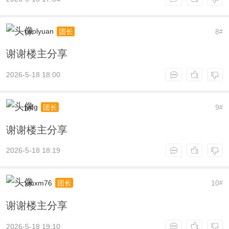
coolyuan
8
团长
#
谢谢楼主分享
2026-5-18 18:00
jydg
9
团长
#
谢谢楼主分享
2026-5-18 18:19
xmxm76
10
团长
#
谢谢楼主分享
2026-5-18 19:10