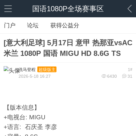
国语1080P全场赛事区
门户
论坛
获得公益分
[意大利足球] 5月17日 意甲 热那亚vsAC
米兰 1080P 国语 MIGU HD 8.6G TS
洗马登程
1
超级版主
#
2026-5-18 16:27
6430
31
【版本信息】
+电视台: MIGU
+语言: 石庆圣 李彦