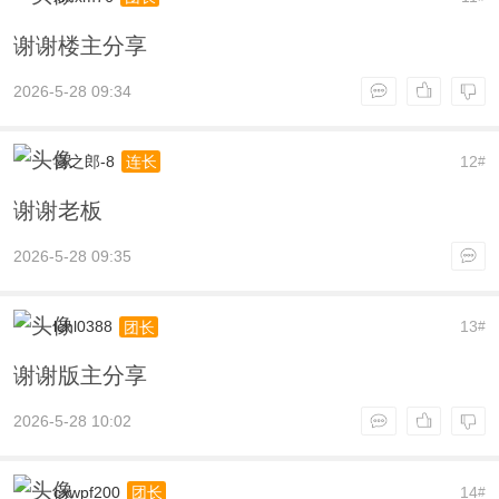
谢谢楼主分享
2026-5-28 09:34
喜之郎-8
12
连长
#
谢谢老板
2026-5-28 09:35
lchl0388
13
团长
#
谢谢版主分享
2026-5-28 10:02
cxwpf200
14
团长
#