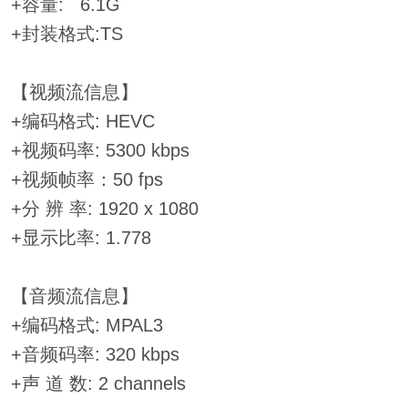
+容量: 6.1G
+封装格式:TS
【视频流信息】
+编码格式: HEVC
+视频码率: 5300 kbps
+视频帧率：50 fps
+分 辨 率: 1920 x 1080
+显示比率: 1.778
【音频流信息】
+编码格式: MPAL3
+音频码率: 320 kbps
+声 道 数: 2 channels