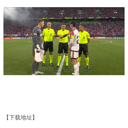
【下载地址】