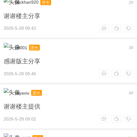
beckhan920
2
营长
#
谢谢楼主分享
2026-5-28 08:42
zzl001
3
团长
#
感谢版主分享
2026-5-28 08:46
xuyaxiu
4
团长
#
谢谢楼主提供
2026-5-28 09:02