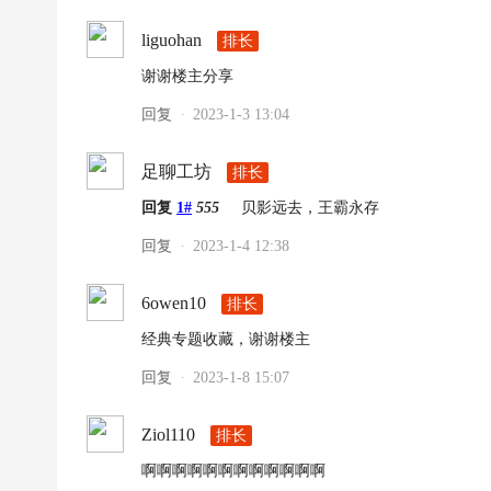
|
高
liguohan
排长
清
谢谢楼主分享
足
回复
2023-1-3 13:04
·
球
下
足聊工坊
排长
载
回复
1#
555
贝影远去，王霸永存
|
回复
2023-1-4 12:38
·
天
下
6owen10
排长
足
经典专题收藏，谢谢楼主
球
回复
2023-1-8 15:07
·
下
载
Ziol110
排长
|
啊啊啊啊啊啊啊啊啊啊啊啊
英