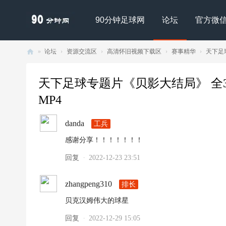
90分钟足球网
论坛
官方微
»
论坛
›
资源交流区
›
高清怀旧视频下载区
›
赛事精华
›
天下足球
90
分
天下足球专题片《贝影大结局》 全3集 合并
钟
MP4
足
danda
工兵
球
网
感谢分享！！！！！！！
- |
回复
2022-12-23 23:51
·
足
球
zhangpeng310
排长
下
贝克汉姆伟大的球星
载
回复
2022-12-29 15:05
·