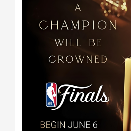
|
高
清
足
球
下
载
|
天
下
足
球
下
载
|
英