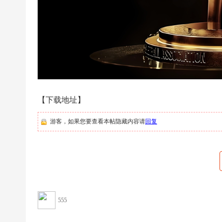
超
下
载
|
欧
冠
下
【下载地址】
载
游客，如果您要查看本帖隐藏内容请
回复
|N
B
A
下
载
|4
555
K