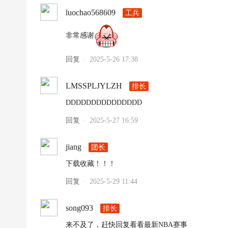
luochao568609
工兵
非常感谢
回复
2025-5-26 17:38
·
LMSSPLJYLZH
排长
DDDDDDDDDDDDDDD
回复
2025-5-27 16:59
·
jiang
团长
下载收藏！！！
回复
2025-5-29 11:44
·
song093
排长
来不及了，赶快回复看看最新NBA赛事