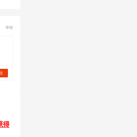
举报
交
获得