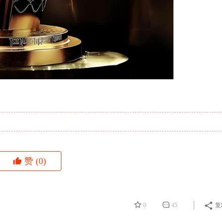
赞
(0)
0
45
复