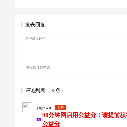
足
球
发表回复
登录
后才能评论
评论列表（45条）
yujiewu
团长
90分钟网启用公益分！请提前
公益分