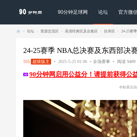
90分钟足球网
论坛
官方微
»
论坛
›
资源交流区
›
高清经典区及合集区
›
目录区
›
24-25赛
90
分
24-25赛季 NBA总决赛及东西部决赛
钟
555
超级版主
•
2025-5-25 01:06
•
全场赛事
•
阅读 9409
足
90分钟网启用公益分！请提前获得公
球
网
本帖最后由 洗
- |
足
球
下
载