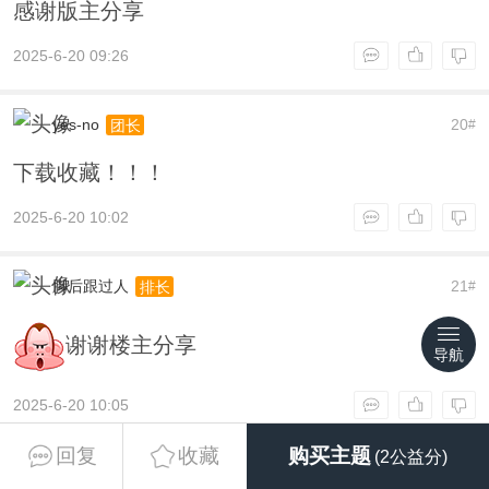
感谢版主分享
2025-6-20 09:26
yes-no
20
团长
#
下载收藏！！！
2025-6-20 10:02
脚后跟过人
21
排长
#
谢谢楼主分享
导航
2025-6-20 10:05
回复
收藏
购买主题
(2公益分)
haoleruying
22
工兵
#