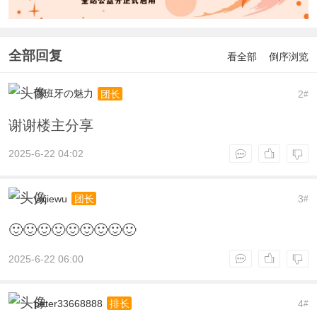
全部回复
看全部
倒序浏览
西班牙の魅力
2
团长
#
谢谢楼主分享
2025-6-22 04:02
yujiewu
3
团长
#
🙂🙂🙂🙂🙂🙂🙂🙂🙂
2025-6-22 06:00
peter33668888
4
排长
#