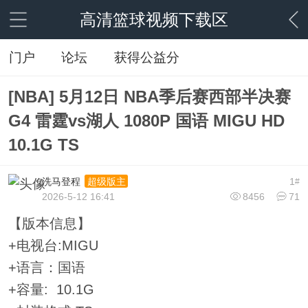
高清篮球视频下载区
门户
论坛
获得公益分
[NBA] 5月12日 NBA季后赛西部半决赛
G4 雷霆vs湖人 1080P 国语 MIGU HD
10.1G TS
洗马登程
1
超级版主
#
2026-5-12 16:41
8456
71
【版本信息】
+电视台:MIGU
+语言：国语
+容量: 10.1G