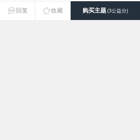
xmxm76
22
团长
#
回复
收藏
购买主题
(3公益分)
谢谢楼主提供
2026-7-5 23:11
hongblue
23
团长
#
感谢分享！！
2026-7-5 23:14
11lxm
24
团长
#
谢谢版主分享
2026-7-5 23:14