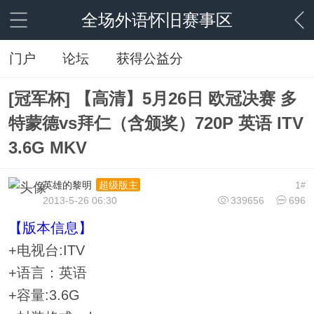
全场外语怀旧赛事区
门户
论坛
获得公益分
[冠军杯] 【高清】5月26日 欧冠决赛 多
特蒙德vs拜仁（含颁奖）720P 英语 ITV
3.6G MKV
英雄的黎明
1
超级版主
#
2013-5-26 06:30
339656
696
【版本信息】
+电视台:ITV
+语言：英语
+容量:3.6G