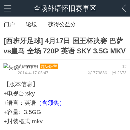
全场外语怀旧赛事区
门户
论坛
获得公益分
[西班牙足球] 4月17日 国王杯决赛 巴萨
vs皇马 全场 720P 英语 SKY 3.5G MKV
英雄的黎明
1
超级版主
#
2014-4-17 05:47
773836
2673
【版本信息】
+电视台:sky
+语言：英语
（含颁奖）
+容量: 3.5GG
+封装格式:mkv